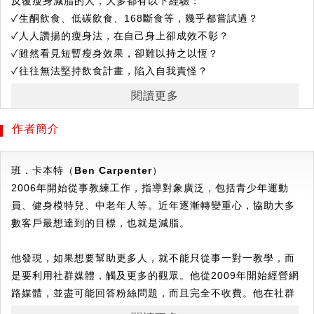
反覆瘦身減脂的人，大多都有以下經驗：
✓生酮飲食、低碳飲食、168斷食等，幾乎都嘗試過？
✓人人讚揚的瘦身法，在自己身上卻成效不彰？
✓雖然看見短暫瘦身效果，卻難以持之以恆？
✓往往無法堅持飲食計畫，陷入自我責怪？
閱讀更多
本書作者班．卡本特，可以說是最敢說真話的健身教練，
不討好、不迎合，有幾分科學實證就說幾分實話！
作者簡介
他不會告訴你最快、最有效的瘦身法，因為這種東西從來就不
存在，
班．卡本特（Ben Carpenter
）
真相是，這世界上沒有一體適用的瘦身法。
2006年開始從事教練工作，指導對象廣泛，包括青少年運動
員、健身模特兒、中老年人等。近年逐漸轉變重心，協助大多
本書他將以科學、客觀的方式，帶大家掌握減脂的底層邏輯，
數客戶最想達到的目標，也就是減脂。
跳脫反覆減肥的輪廻。
他發現，如果想要幫助更多人，就不能只從事一對一教學，而
▍
科學解析，真正長期有效的減脂方式
是要利用社群媒體，觸及更多的觀眾。他從2009年開始經營網
- 有氧運動、阻力訓練，對減脂有多大的幫助？
路媒體，並盡可能回答粉絲問題，而且完全不收費。他在社群
- 低碳、斷食、生酮，哪一種飲食計畫最能達到減脂效
媒體上的影片，每週也都吸引數百萬人的觀看。