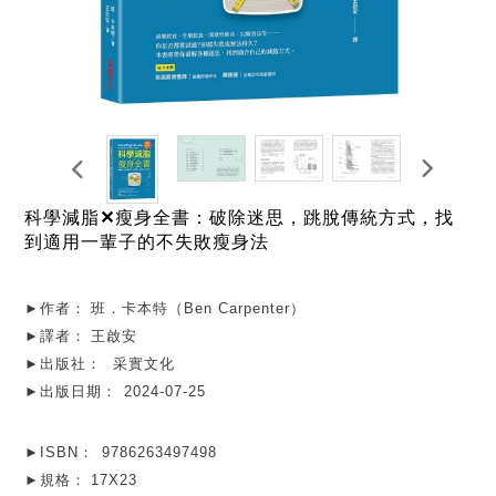
科學減脂✕瘦身全書：破除迷思，跳脫傳統方式，找
到適用一輩子的不失敗瘦身法
►作者：
班．卡本特（Ben Carpenter）
►譯者：
王啟安
►出版社：
采實文化
►出版日期：
2024-07-25
►ISBN：
9786263497498
►規格：
17X23