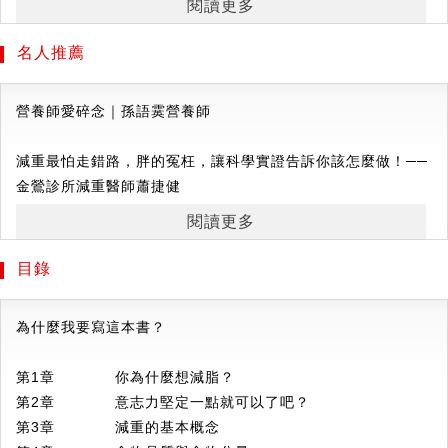
果？
閱讀更多
- 如何快速減脂、看到瘦身成效？
他的目標很簡單：幫助每一位客戶。他會帶領每一位客戶避開
名人推薦
- 一天一餐、一天兩餐？減脂有最佳的飲食頻率嗎？
減重產業裡的各種地雷，例如獲得各種名人背書的最新流行減
- 想要減脂，一定要搭配高蛋白飲食？
重飲食；也會提供各種最新研究的重點整理。
營養師愛碎念｜孫語霙營養師
不管你是想要降低體脂肪的一般人，還是幫助客戶進行瘦身的
他承認自己是個「學術阿宅」。雖然他本身並沒有出版研究，
健身教練、專業人員，面對各式各樣減脂瘦身的雜亂資訊，以
減重最怕走錯路，胖的冤枉，讓科學實證告訴你該怎麼做！──
但身為教練，他一直在幫助客戶及粉絲取得最好的成果。他所
及許多似是而非的坊間謠言無所適從時，本書提出大量且清晰
金鶯診所減重醫師蕭捷健
做的不僅是分享最新的研究結果，更致力於將這些資訊付諸實
的科學實證研究，全面破解減脂疑惑。
行。
閱讀更多
▍分辨真偽，
遠離
充滿話術的
瘦身迷思
目錄
在本書中，班就是你的私人教練。他並不會提供一體適用的飲
所有飲食計畫說穿了，都只是在進行熱量限制，但在市場的刻
食計畫，而是讓你根據情況做出最適合自己的決定。從一開始
意操作下，被包裝成神奇的速效減肥法，書中將破解這些常見
的釐清減脂目標（如果你也想減脂），到減脂路上可能遇到的
為什麼我要寫這本書？
的話術，將你拉回減脂正道上。
挑戰、如何找到最適合自己並能達到長期成功的飲食目標，班
會提供你所需要知道的所有資訊，打造出專屬於你的計畫。
第1章 你為什麼想減脂？
常見話術1
：不計算熱量也能輕鬆減重？
第2章 意志力堅定一點就可以了吧？
>>有可能，但就算不計算熱量，也不代表熱量不重要。就像不
班出生於英國，現與太太居住於美國加州。你可以透過各種社
第3章 減重的基本概念
仔細算錢還是可以存錢，但不代表錢不重要。有些飲食控制方
群媒體與他聯繫，或直接到此網站
www.bdccarpenter.com
。