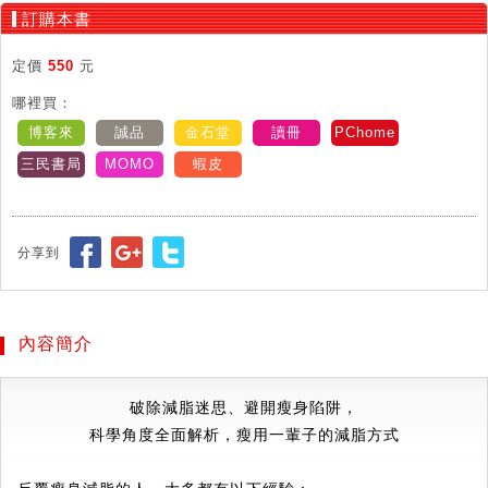
訂購本書
定價
550
元
哪裡買：
博客來
誠品
金石堂
讀冊
PChome
三民書局
MOMO
蝦皮
分享到
內容簡介
破除減脂迷思、避開瘦身陷阱，
科學角度全面解析，瘦用一輩子的減脂方式