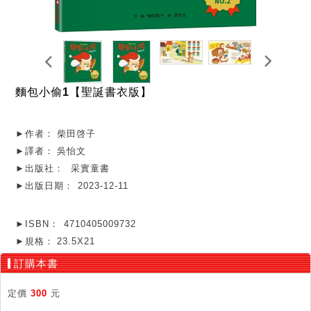
麵包小偷1【聖誕書衣版】
►作者：
柴田啓子
►譯者：
吳怡文
►出版社：
采實童書
►出版日期：
2023-12-11
►ISBN：
4710405009732
►規格：
23.5X21
訂購本書
定價
300
元