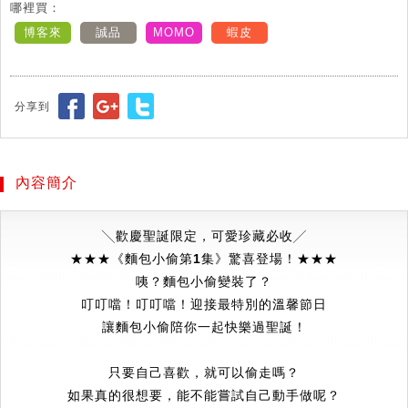
哪裡買：
博客來
誠品
MOMO
蝦皮
分享到
內容簡介
╲歡慶
聖誕限定，可愛珍藏必收
╱
★★★
《麵包小偷第1集》驚喜登場！
★★★
咦？麵包小偷變裝了？
叮叮噹！叮叮噹！迎接最特別的溫馨節日
讓麵包小偷陪你一起快樂過聖誕！
只要自己喜歡
，
就可以偷走嗎
？
如果真的很想要，能不能嘗試自己動手做呢？