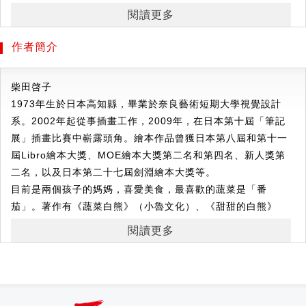
榮獲2020日本MOE繪本屋大賞NO.2，
閱讀更多
讓孩子在趣味閱讀中完成品格教育！
作者簡介
★★★
榮獲第
13
屆
MOE
繪本屋大賞第
2
名
★★★
榮獲第
11
屆
Libro
繪本大賞特獎
柴田啓子
★★★
榮獲第
1
屆蔦屋繪本獎第
1
名
1973年生於日本高知縣，畢業於奈良藝術短期大學視覺設計
★★★
榮獲第
7
屆沖繩書店繪本類特獎
系。2002年起從事插畫工作，2009年，在日本第十屆「筆記
展」插畫比賽中嶄露頭角。繪本作品曾獲日本第八屆和第十一
鎮上的麵包店冒出一個鬼鬼祟祟的身影，
屆Libro繪本大獎、MOE繪本大獎第二名和第四名、新人獎第
原來是超愛吃麵包的「麵包小偷」！
二名，以及日本第二十七屆劍淵繪本大獎等。
麵包小偷最大的興趣，就是到處尋找好吃的麵包店，
目前是兩個孩子的媽媽，喜愛美食，最喜歡的蔬菜是「番
把麵包偷走再回家好好享用。
茄」。著作有《蔬菜白熊》（小魯文化）、《甜甜的白熊》
（格林文化）。
這次，他發現一家號稱「全世界最好吃」的麵包店，
閱讀更多
費了一番功夫終於成功的偷走了麵包，
沒想到「全世界最好吃的麵包」竟讓他大失所望……
麵包小偷氣沖沖的跑回去找老闆理論，
卻意外的讓老闆發現了他的真面目！