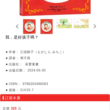
我，是好孩子嗎？
►作者：
江頭路子（えがしら みちこ）
►譯者：
周子琪
►出版社：
采實童書
►出版日期：
2024-05-30
►ISBN：
9786263496583
►規格：
21X25.7
訂購本書
定價
320
元