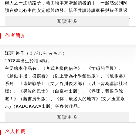
辦人之一江頭路子，藉由繪本來牽起讀者的手，一起感受到閱
讀在彼此心中的安定感與啟發。親子共讀時讓家長與孩子透過
繪本將經歷的情感和感覺──這些閃閃發亮的寶物永遠收藏到心
閱讀更多
底。
作者簡介
【提升內心覺察力】
這是一個攜手帶你回顧日常生活中的各種情況，找尋什麼樣模
江頭 路子
（
えがしら みちこ
）
樣才是真正「好孩子」的故事。
1978年出生於福岡縣。
「妳會當個好孩子，乖乖把東西整理好，對不對？」
主要繪本作品有：《各式各樣的信件》、《忙碌的早晨》、
有一天，聽到媽媽這麼問的小女孩，腦中突然閃過疑問「好孩
《動動手指，摸摸看》（以上皆為小學館出版）、《散步趣》
子會是什麼模樣呢？」
系列、《遠離戰爭》（文／谷川俊太郎）（以上皆為講談社出
難道，好孩子，是我和爸爸媽媽之間的通關密語嗎？
版）、《哭泣的巴士》（白泉社出版）、《媽咪，我跟你說
好孩子是不是要擅長整理東西、可以大聲和人打招呼、能夠忍
喔！》（茜書房出版）、《你，最迷人的地方》(文／玉置永
住不吃糖果、還有……好多事情。
吉)（KADOKAWA出版）等多數作品。
【情感的日常練習
✕
生命贈禮】
♥︎ 疼愛小孩✕疼愛「內在小孩」
閱讀更多
現和妹妹一起於靜岡縣三島市創辦了一間專為媽媽們設立的兒
♥︎ 獲得溫暖安慰的語言力量
童書店「繪本屋」（えほんやさん）。
名人推薦
♥︎ 感謝的心醞釀在每一天