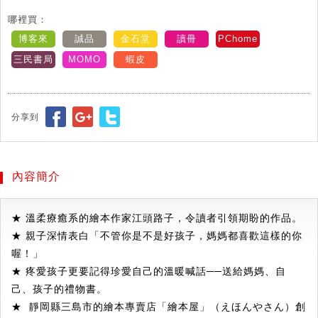
哪裡買：
博客來
誠品
金石堂
讀冊
PChome
三民書局
MOMO
蝦皮
分享到
內容簡介
★ 溫柔療癒系的繪本作家江頭路子，令讀者引領期盼的作品。
★ 親子深情表白「不管你是不是好孩子，媽媽都喜歡這樣的你
喔！」
★ 疼愛孩子更要記得珍愛自己的溫暖喊話──送給媽媽、自
己、孩子的禮物書。
★ 靜岡縣三島市的繪本專賣店「繪本屋」（えほんやさん）創