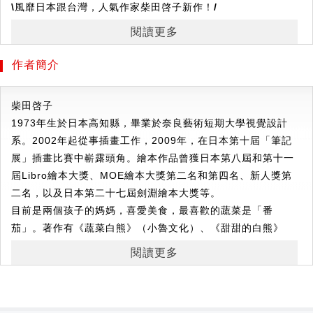
\
風靡日本跟台灣，人氣作家柴田啓子新作！/
\
持續獲獎不斷、讀者好評連連！/
閱讀更多
★
第5
屆未來屋商店大獎特等獎
★
★
第2
屆蔦屋繪本獎第1
名
★
作者簡介
成為優秀麵包師傅的麵包小偷，
柴田啓子
在世界上最好吃森林麵包店認真工作著，
1973年生於日本高知縣，畢業於奈良藝術短期大學視覺設計
每天都烤出好吃、香氣十足的麵包，
系。2002年起從事插畫工作，2009年，在日本第十屆「筆記
讓店裡的人潮絡繹不絕，生意大好。
展」插畫比賽中嶄露頭角。繪本作品曾獲日本第八屆和第十一
屆Libro繪本大獎、MOE繪本大獎第二名和第四名、新人獎第
有一天，麵包小偷驚訝的發現
二名，以及日本第二十七屆劍淵繪本大獎等。
今日特賣的葡萄乾麵包竟然全被偷走了！
目前是兩個孩子的媽媽，喜愛美食，最喜歡的蔬菜是「番
偷走土司的犯人，正是「小餐包」！
茄」。著作有《蔬菜白熊》（小魯文化）、《甜甜的白熊》
麵包小偷該如何抓住「冒牌麵包小偷」，
（格林文化）。
並找出他的真面目？
閱讀更多
◎付出努力後的成果，比不勞而獲更美好
體會到自己動手做更有趣的麵包小偷，