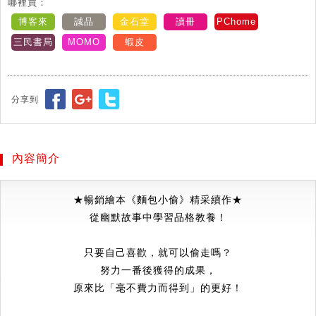
哪裡買：
博客來
誠品
金石堂
讀冊
PChome
三民書局
MOMO
蝦皮
分享到
內容簡介
★
暢銷繪本《麵包小偷》精采續作
★
從幽默故事中學習品格教養！
只要自己喜歡，就可以偷走嗎？
努力一番後獲得的成果，
原來比「毫不費力而得到」的更好！