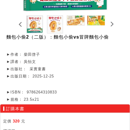
麵包小偷2（二版）：麵包小偷vs冒牌麵包小偷
►作者：
柴田啓子
►譯者：
吳怡文
►出版社：
采實童書
►出版日期：
2025-12-25
►ISBN：
9786264310833
►規格：
23.5x21
訂購本書
定價
320
元