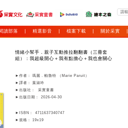
閱讀部落
|
精選影音
|
檔案下載
|
關於采實
|
情緒小幫手．親子互動推拉翻翻書（三冊套
組）：我超級開心＋我有點擔心＋我也會關心
►作者：
瑪麗．帕魯特 （Marie Paruit）
►譯者：
葉淑吟
►出版社：
采實童書
►出版日期：
2026-04-30
►ISBN：
4711637340747
►規格：
19x19