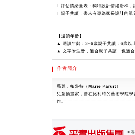
l
評估情緒量表
：
獨特設計情緒滑桿，
l
親子共讀
：
書末有專為家長設計的單
【適讀年齡】
▲ 適讀年齡：3~6歲親子共讀；6歲以
▲ 文字附注音，適合親子共讀，也適
作者簡介
瑪麗
．
帕魯特（Marie Paruit
）
兒童插畫家，曾在比利時的藝術學院學
作。
■ 客