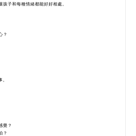
讓孩子和每種情緒都能好好相處。
心？
事。
感覺？
怕？