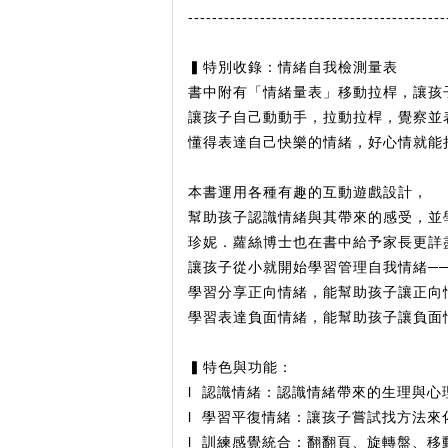
-------------------------------------------
▍
特別收錄：情緒自我檢測量表
書中附有「情緒量表」移動拉桿，讓孩
讓孩子自己動動手，拉動拉桿，覺察並
懂得表達自己快樂的情緒，好心情就能
本書運用各種有趣的互動遊戲設計，
幫助孩子認識情緒與其帶來的感受，並
珍妮．蘿絲博士也在書中給予家長更詳
讓孩子從小就開始學習管理自我情緒─
學習分享正向情緒，能幫助孩子讓正向
學習表達負面情緒，能幫助孩子讓負面
▍特色與功能：
l
認識情緒
：
認識情緒帶來的生理與心
l
學習平復情緒
：
讓孩子嘗試找方法來
l
訓練感覺統合
：
翻翻頁、旋轉盤、移