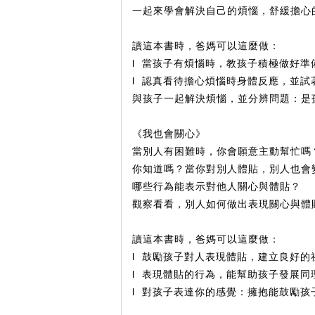
一起來學會解決自己的煩惱，舒緩擔心
讀這本書時，爸媽可以這麼做：
l 當孩子有煩惱時，教孩子積極做好準
l 認真看待擔心煩惱時身體反應，並試
與孩子一起解決煩惱，並分辨問題：是
《我也會關心》
當別人有困難時，你會願意主動幫忙嗎
你知道嗎？當你對別人體貼，別人也會
哪些行為能表示對他人關心與體貼？
觀察看看，別人如何做出表現關心與體
讀這本書時，爸媽可以這麼做：
l 鼓勵孩子對人表現體貼，建立良好的
l 表現體貼的行為，能幫助孩子發展同
l 對孩子表達你的感覺：擁抱能鼓勵孩