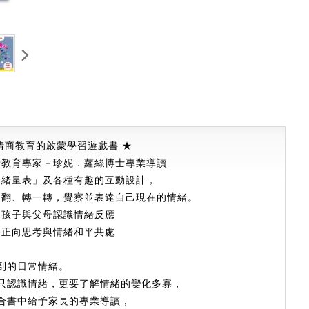
情商教育的啟蒙學習遊戲書 ★
緒教育專家
－
珍妮
．
蘿絲博士專業導讀
情緒量表」及各種有趣的互動設計，
一翻、轉一轉，覺察並表達自己現在的情緒。
助孩子與父母認識情緒反應
養正向思考
與情緒和平共處
到的日常情緒。
只認識情緒，更要了解情緒的變化多寡，
合書中給予家長的專業導讀，