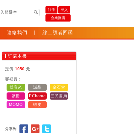
註冊
登入
企業團購
連絡我們
|
線上讀者回函
訂購本書
定價
1050
元
哪裡買：
博客來
誠品
金石堂
讀冊
PChome
三民書局
MOMO
蝦皮
分享到