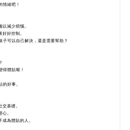
的情緒吧！
備以減少煩惱。
著好好控制。
孩子可以自己解決，還是需要幫助？
？
變得體貼喔！
貼的好事。
社交基礎。
理心。
子成為體貼的人。