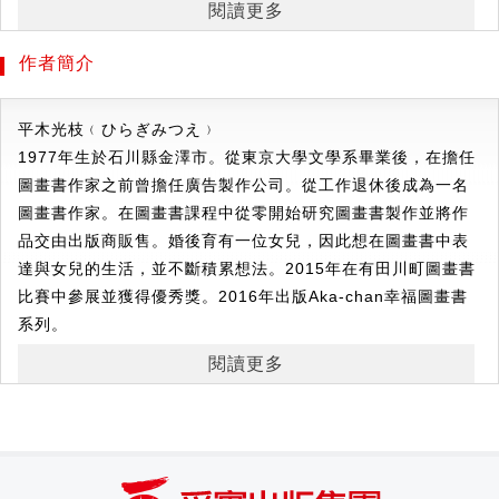
閱讀更多
喵喵喵！小貓滑下來，貼在貓媽媽肚子上，
咻！咻！兩隻小兔一起滑下來，貼在兔媽媽背上，
作者簡介
小象、魚兒、還有寶貝和媽媽，都好喜歡抱抱！
簡單的小動作卻可以一玩再玩，就是這麼一本甜蜜可愛的繪
平木光枝﹙ひらぎ
みつえ﹚
本！
1977年生於石川縣金澤市。從東京大學文學系畢業後，在擔任
快把寶貝抱進懷裡吧！
圖畫書作家之前曾擔任廣告製作公司。從工作退休後成為一名
每次閱讀都能刺激感官，也幫助小寶寶建立動作與結果之間的
圖畫書作家。在圖畫書課程中從零開始研究圖畫書製作並將作
聯繫。
品交由出版商販售。婚後育有一位女兒，因此想在圖畫書中表
達與女兒的生活，並不斷積累想法。2015年在有田川町圖畫書
玩，是孩子最重要的自主學習！
比賽中參展並獲得優秀獎。2016年出版Aka-chan幸福圖畫書
讓寶寶從遊戲中探索，刺激多感官學習，重複多次練習，
系列。
促進寶寶全腦開發的黃金生長期。
閱讀更多
寶寶腦力發展的階段順序：
第一階段0歲開始：利用對比色刺激大腦
第二階段1歲開始：學習自己動手推拉
第三階段2、3歲開始：培育個性