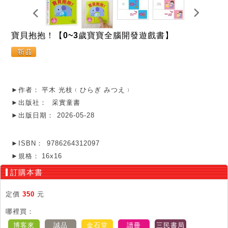
寶貝抱抱！【0~3歲寶寶全腦開發遊戲書】
►作者：
平木 光枝﹙ひらぎ みつえ﹚
►出版社：
采實童書
►出版日期：
2026-05-28
►ISBN：
9786264312097
►規格：
16x16
訂購本書
定價
350
元
哪裡買：
博客來
誠品
金石堂
讀冊
三民書局