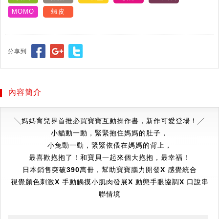
MOMO
蝦皮
分享到
內容簡介
╲
媽媽育兒界首推必買寶寶互動操作書，新作可愛登場！
╱
小
貓動一動，緊緊抱住媽媽的肚子，
小兔動一動，緊緊依偎在媽媽的背上，
最喜歡抱抱了！和寶貝一起來個大抱抱，最幸福！
日本銷售突破390萬冊，幫助寶寶腦力開發Χ 感覺統合
視覺顏色刺激Χ 手動觸摸小肌肉發展Χ 動態手眼協調Χ 口說串
聯情境