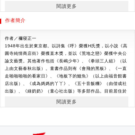
璃、電視機！
閱讀更多
丫丫一直很想擁有一個妹妹，但媽媽只是笑了笑不以為意。
於是她跑到公園，邀請正在玩耍的幾個女孩扮演自己的「妹
作者簡介
妹」。
在為「妹妹們」準備點心的過程中，
作者／禰寝正一
丫丫完全沉浸在當姐姐的喜悅之中。
1948年出生於東京都。以詩集《呼》榮獲H氏獎，以小說《高
然而，這些食量驚人的「妹妹們」
圓寺純情商店街》榮獲直木獎，並以《荒地之戀》榮獲中央公
不僅把丫丫家的餅乾、布丁、麵包、番茄全部吃光，
論文藝獎。其他著作包括《長嶋少年》、《拳頭三人組》（以
甚至開始隨意品嚐家中各種東西……
上由文藝春秋出版）。童書作品則有《會飛的黑板》、《一直
走啪啪啪啪的看家日》、《地板下的鱷魚》（以上由福音館書
店出版）、《成為媽媽的丫丫》、《五十音飯糰》（由偕成社
《感冒的月亮》
出版）、《綠奶奶》（童心社出版）等多部作品。目前居住於
東京都。
今晚是滿月，可是月亮看起來有點不太對勁。
閱讀更多
於是，丫丫跑上夜空階梯，發現月亮竟然發燒感冒了！
繪者／六角彩子
為了讓月亮好起來，丫丫在天空和家之間來來回回，
1982年出生於千葉縣。自2002年起開始在街頭進行繪畫創
拿水給月亮喝、貼上退熱貼，還幫月亮蓋上了雲朵被子。
作。以手直接塗抹顏料的創作方式及繽紛色彩為其特色。2004
等到月亮完全降溫了，