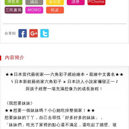
博客來
誠品
金石堂
讀冊
PChome
三民書局
MOMO
蝦皮
分享到
內容簡介
★
★
日本當代藝術家──六角彩子繽紛繪本‧親繪中文書名★
★
\ 日本新銳藝術家六角彩子 x 日本詩人小說家禰寝正一 /
與孩子經歷一場充滿想像力的成長旅程！
《我想要妹妹》
★★想要一個妹妹嗎？小心她吃掉整個家！★★
想要妹妹的丫丫，自己去尋找「好多好多的妹妹」，
「妹妹們」吃光了家裡的點心還不滿足，還吃起了牆壁、玻