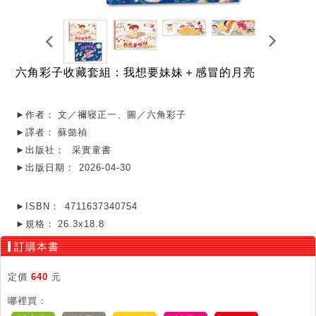
六角彩子收藏套組：我想要妹妹＋感冒的月亮
►作者：
文／禰寝正一、圖／六角彩子
►譯者：
蘇懿禎
►出版社：
采實童書
►出版日期：
2026-04-30
►ISBN：
4711637340754
►規格：
26.3x18.8
訂購本書
定價
640
元
哪裡買：