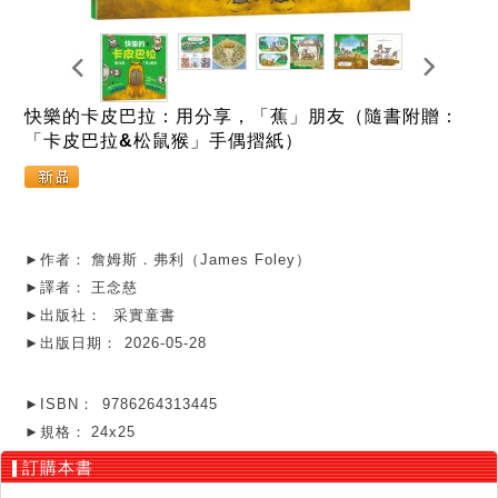
快樂的卡皮巴拉：用分享，「蕉」朋友（隨書附贈：
「卡皮巴拉&松鼠猴」手偶摺紙）
►作者：
詹姆斯．弗利（James Foley）
►譯者：
王念慈
►出版社：
采實童書
►出版日期：
2026-05-28
►ISBN：
9786264313445
►規格：
24x25
訂購本書