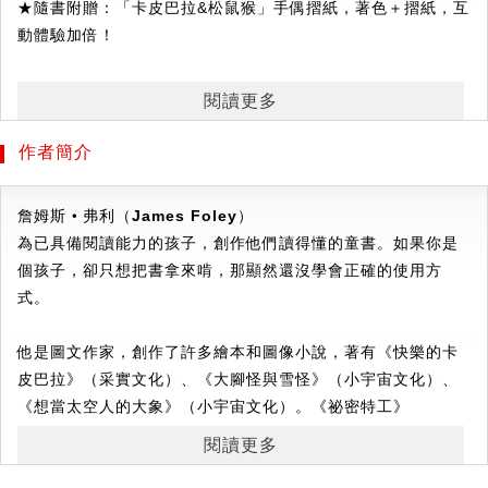
★隨書附贈：「卡皮巴拉&松鼠猴」手偶摺紙，著色＋摺紙，互
動體驗加倍！
閱讀更多
沒有什麼可以讓快樂的卡皮巴拉感到煩躁的。
他總是悠閒愜意，和朋友們在大草原裡放鬆玩耍。
作者簡介
這一天好朋友小哈利和他的表兄弟們，
詹姆斯‧弗利（
James Foley
）
為了「最後一根香蕉」爭吵不休，甚至掀起泥巴大戰，
為已具備閱讀能力的孩子，創作他們讀得懂的童書。如果你是
卡皮巴拉要如何化解這場香蕉之亂呢？
個孩子，卻只想把書拿來啃，那顯然還沒學會正確的使用方
式。
✦✧✦✧✦✧✦✧✦✧✦
跟著卡皮巴拉，學習愛與分享
他是圖文作家，創作了許多繪本和圖像小說，著有《快樂的卡
四隻小猴子爭奪最後一根香蕉，
皮巴拉》（采實文化）、《大腳怪與雪怪》（小宇宙文化）、
不管卡皮巴拉將香蕉分給誰，都會有人不開心、不服氣。
《想當太空人的大象》（小宇宙文化）。《祕密特工》
面對吵得不可開交的小猴子，卡皮巴拉並沒有斥責大家，
（
Secret Agent Mole
譯）、《我的完美機器人哥哥？》
而是用行動將這根香蕉分享給其他更需要的小猴子，
閱讀更多
（
Brobot
）、《人體巡航記》（
Gastronauts
）、《巨無霸糞
讓大家學會分享，更勝獨自擁有。