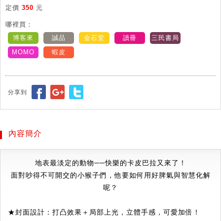
定價
350
元
哪裡買：
博客來
誠品
金石堂
讀冊
三民書局
MOMO
蝦皮
分享到
內容簡介
地表最淡定的動物──快樂的卡皮巴拉又來了！
面對吵得不可開交的小猴子們，他要如何用好脾氣與智慧化解
呢？
★封面設計：打凸效果＋局部上光，立體手感，可愛加倍！