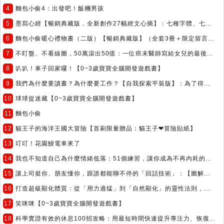
4
麵包小偷4：出發吧！飯糰男孩
5
墨寫心經【暢銷典藏版．全新創作27幅經文心摘】：七種字體、七...
6
麵包小偷暖心禮物書（二版）【暢銷典藏版】（全套3冊＋限定留言...
7
不盯盤、不看線圖，50萬滾出50億：一位癌末醫師寫給女兒的最後...
8
叭叭！車子回家囉！【0~3歲寶寶全腦開發遊戲書】
9
我們為什麼要讀書？為什麼要工作？【自我探索平裝版】：為了得...
10
球球捉迷藏【0~3歲寶寶全腦開發遊戲書】
11
麵包小偷
12
貓王子的海洋王國大冒險【首刷限量贈品：貓王子❤冒險貼紙】
13
叮叮！花園鰻電車來了
14
我也不知道自己為什麼情緒低落：51個練習，讓你成為不再內耗的...
15
讓上司挺你、朋友懂你，跟誰都能聊不停的「回話技術」：【圖解...
16
打造超級顯化體質：從「用力過猛」到「自然顯化」的靈性法則，...
17
笑咪咪【0~3歲寶寶全腦開發遊戲書】
18
科學實證有效的休息100招攻略：用最短時間快速提升專注力、恢復...