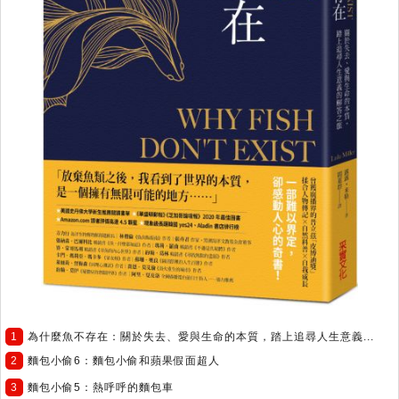
1
為什麼魚不存在：關於失去、愛與生命的本質，踏上追尋人生意義...
2
麵包小偷6：麵包小偷和蘋果假面超人
3
麵包小偷5：熱呼呼的麵包車