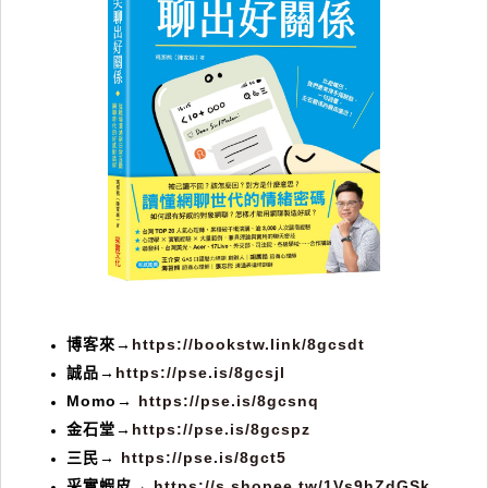
博客來→
https://bookstw.link/8gcsdt
誠品→
https://pse.is/8gcsjl
Momo→
https://pse.is/8gcsnq
金石堂→
https://pse.is/8gcspz
三民→
https://pse.is/8gct5
采實蝦皮→
https://s.shopee.tw/1Vs9hZdGSk