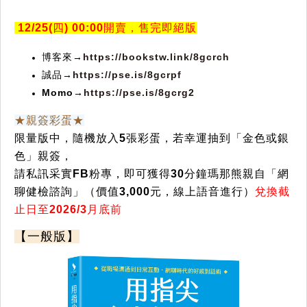
12/25(
四
) 00:00
開賣，售完即絕版
博客來→
https://bookstw.link/8gcrch
誠品→
https://pse.is/8gcrpf
Momo→
https://pse.is/8gcrg2
★
親簽彩蛋
★
限量版中，隨機放入5張彩蛋，若幸運抽到「金色或銀
色」親簽，
請私訊采實FB粉專，即可獲得30分鐘瑪那熊親自「網
聊健檢諮詢」（價值3,000元，線上語音進行）
兌換截
止日至2026/3月底前
【一般版】