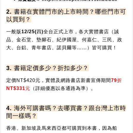
2. 書籍在實體門市的上市時間？哪些門市可
以買到？
一般版
12/25(四)全台正式上市
，各大實體書店（誠
品、金石堂、墊腳石、紀伊國屋、何嘉仁、三民、政
大、台鋁、青年書店、諾貝爾等……）皆可購買！
3. 書籍定價多少？折扣多少？
定價NT$420元，實體及網路書店新書宣傳期間
79折
NT$331元
（詳細優惠以各通路為準）。
4. 海外可購書嗎？去哪買書？跟台灣上市時
間一樣嗎？
香港、新加坡及馬來西亞都可購買到本書，因為船