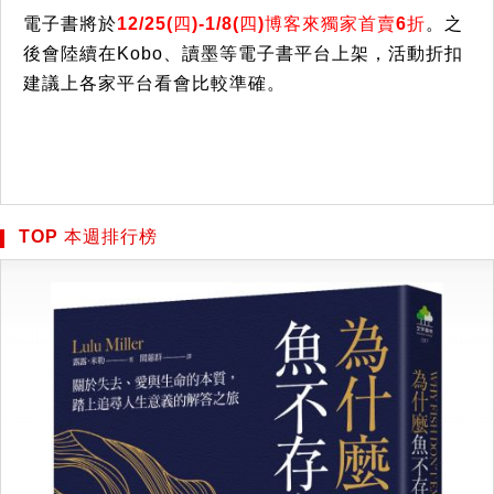
電子書將於
12/25(四)-1/8(四)博客來獨家首賣6折
。
之
後會陸續在Kobo、讀墨等電子書平台上架，活動折扣
建議上各家平台看會比較準確。
TOP 本週排行榜