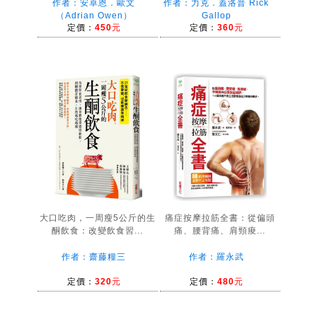
作者：安卓恩．歐文
作者：力克．蓋洛普 Rick
（Adrian Owen）
Gallop
定價：
450元
定價：
360元
大口吃肉，一周瘦5公斤的生
痛症按摩拉筋全書：從偏頭
酮飲食：改變飲食習...
痛、腰背痛、肩頸痠...
作者：齋藤糧三
作者：羅永武
定價：
320元
定價：
480元