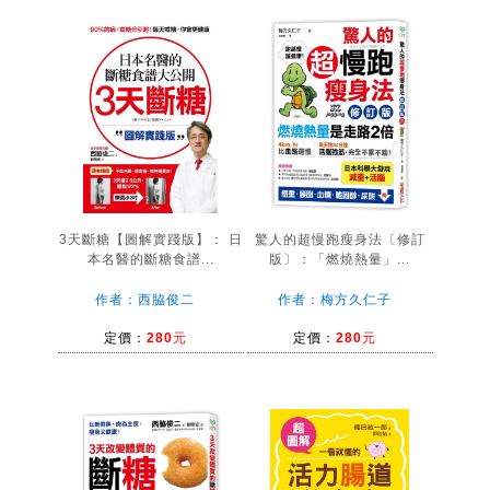
3天斷糖【圖解實踐版】： 日
驚人的超慢跑瘦身法〔修訂
本名醫的斷糖食譜...
版〕：「燃燒熱量」...
作者：西脇俊二
作者：梅方久仁子
定價：
280元
定價：
280元