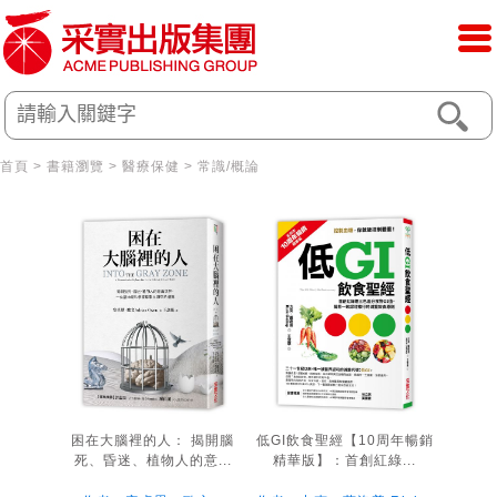
首頁
>
書籍瀏覽
>
醫療保健
>
常識/概論
困在大腦裡的人： 揭開腦
低GI飲食聖經【10周年暢銷
死、昏迷、植物人的意...
精華版】：首創紅綠...