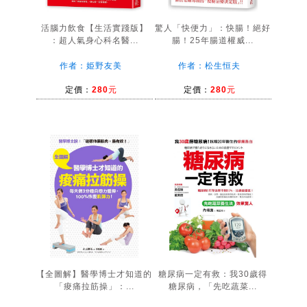
活腦力飲食【生活實踐版】
驚人「快便力」：快腸！絕好
：超人氣身心科名醫...
腸！25年腸道權威...
作者：姫野友美
作者：松生恒夫
定價：
280元
定價：
280元
【全圖解】醫學博士才知道的
糖尿病一定有救：我30歲得
「痠痛拉筋操」：...
糖尿病，「先吃蔬菜...