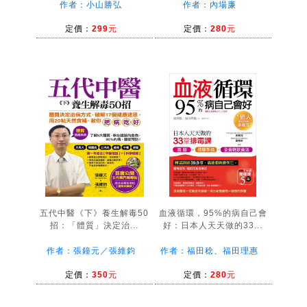
作者：小山勝弘
作者：內場廉
定價：
299元
定價：
280元
五代中醫《下》養生解毒50
血液循環，95%的病自己會
招：「體質」決定治...
好：日本人天天做的33...
作者：張鐘元／張維鈞
作者：福田稔、福田理惠
定價：
350元
定價：
280元