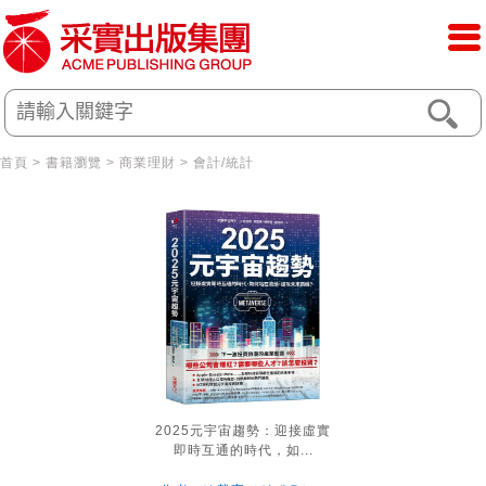
首頁
>
書籍瀏覽
>
商業理財
>
會計/統計
2025元宇宙趨勢：迎接虛實
即時互通的時代，如...