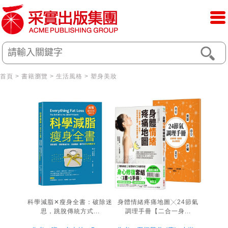
首頁
>
書籍瀏覽
>
生活風格
>
塑身美妝
科學減脂✕瘦身全書：破除迷
身體情緒疼痛地圖╳24節氣
思，跳脫傳統方式...
調理手冊【二合一身...