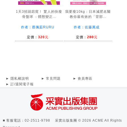
1天3招就窈窕！ 驚人的快瘦
我要瘦10kg：日本減肥名醫
骨盤球 ：體態變正...
教你最有效的「背部...
作者：蔡佩茹RURU
作者：佐藤萬成
定價：
320元
定價：
280元
► 隱私權說明
► 常見問題
► 會員專區
► 訂/退閱電子報
■ 客服電話：02-2511-9798 采實出版集團 © 2026 ACME All Rights