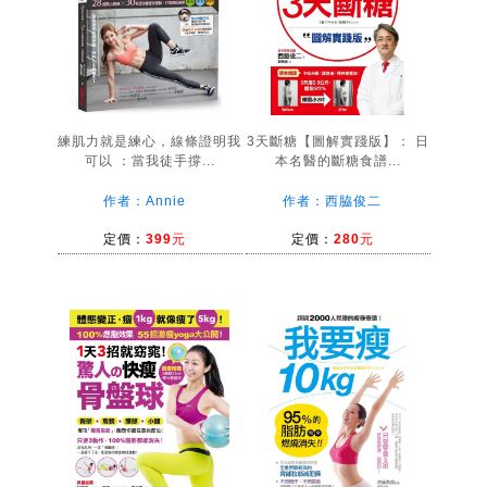
練肌力就是練心，線條證明我
3天斷糖【圖解實踐版】： 日
可以 ：當我徒手撐...
本名醫的斷糖食譜...
作者：Annie
作者：西脇俊二
定價：
399元
定價：
280元