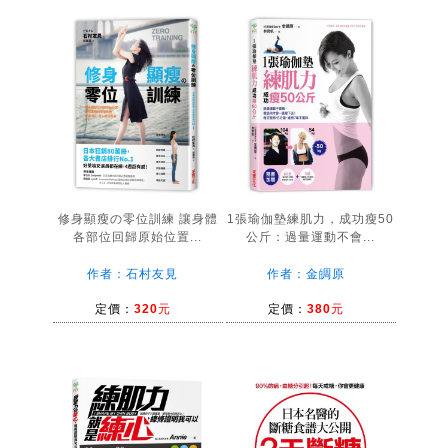
修身顯瘦の零位訓練 讓身體
1張瑜伽墊練肌力，成功瘦50
各部位回歸原始位置...
公斤：過量運動不會...
作者：石村友見
作者：金皗原
定價：
320元
定價：
380元