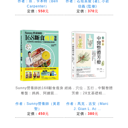
作者：班．卡本特（Ben
作者：石垣英俊 (著), 小岩
Carpenter）
信義 (監修)
定價：
550元
定價：
370元
Sunny營養師的168斷食瘦身
經絡．穴位．五行，中醫整體
餐盤：媽媽、阿嬤親...
芳療：28支基礎精...
作者：Sunny營養師（黃君
作者：馬克．吉安（Marc
聖）
J. Gian L. Ac ...
定價：
450元
定價：
380元